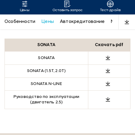
Цены
Оставить запрос
Тест-драйв
SONATA
Особенности
Цены
Автокредитование
N-Line
Д
SONATA
Скачать pdf
SONATA
SONATA (1.5T, 2.0T)
SONATA N-LINE
Руководство по эксплуатации
(двигатель 2.5)