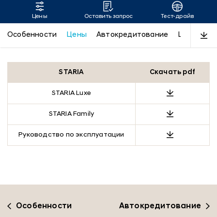
Цены
Оставить запрос
Тест-драйв
STARIA
Особенности
Цены
Автокредитование
LUXE
Пр
STARIA
Скачать pdf
STARIA Luxe
STARIA Family
Руководство по эксплуатации
Особенности
Автокредитование